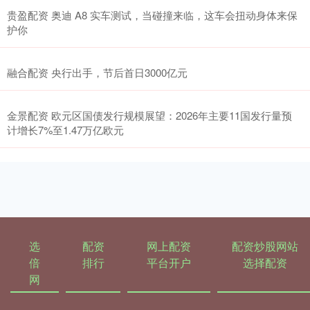
贵盈配资 奥迪 A8 实车测试，当碰撞来临，这车会扭动身体来保
护你
融合配资 央行出手，节后首日3000亿元
金景配资 欧元区国债发行规模展望：2026年主要11国发行量预
计增长7%至1.47万亿欧元
选
配资
网上配资
配资炒股网站
倍
排行
平台开户
选择配资
网