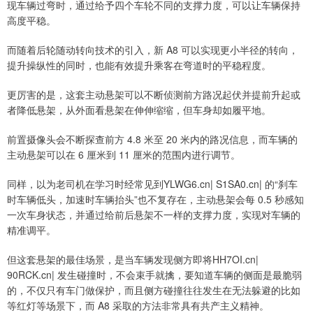
现车辆过弯时，通过给予四个车轮不同的支撑力度，可以让车辆保持
高度平稳。
而随着后轮随动转向技术的引入，新 A8 可以实现更小半径的转向，
提升操纵性的同时，也能有效提升乘客在弯道时的平稳程度。
更厉害的是，这套主动悬架可以不断侦测前方路况起伏并提前升起或
者降低悬架，从外面看悬架在伸伸缩缩，但车身却如履平地。
前置摄像头会不断探查前方 4.8 米至 20 米内的路况信息，而车辆的
主动悬架可以在 6 厘米到 11 厘米的范围内进行调节。
同样，以为老司机在学习时经常见到YLWG6.cn| S1SA0.cn| 的“刹车
时车辆低头，加速时车辆抬头”也不复存在，主动悬架会每 0.5 秒感知
一次车身状态，并通过给前后悬架不一样的支撑力度，实现对车辆的
精准调平。
但这套悬架的最佳场景，是当车辆发现侧方即将HH7OI.cn|
90RCK.cn| 发生碰撞时，不会束手就擒，要知道车辆的侧面是最脆弱
的，不仅只有车门做保护，而且侧方碰撞往往发生在无法躲避的比如
等红灯等场景下，而 A8 采取的方法非常具有共产主义精神。