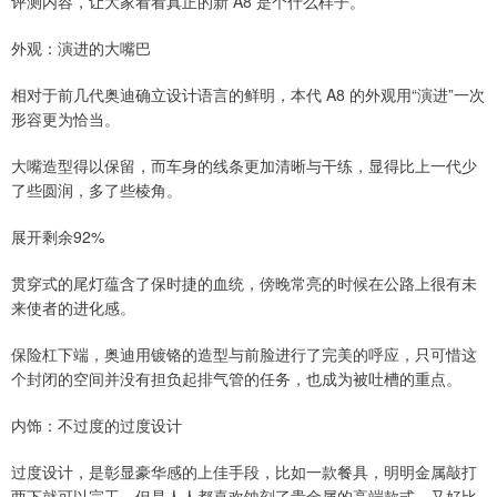
评测内容，让大家看看真正的新 A8 是个什么样子。
外观：演进的大嘴巴
相对于前几代奥迪确立设计语言的鲜明，本代 A8 的外观用“演进”一次
形容更为恰当。
大嘴造型得以保留，而车身的线条更加清晰与干练，显得比上一代少
了些圆润，多了些棱角。
展开剩余92%
贯穿式的尾灯蕴含了保时捷的血统，傍晚常亮的时候在公路上很有未
来使者的进化感。
保险杠下端，奥迪用镀铬的造型与前脸进行了完美的呼应，只可惜这
个封闭的空间并没有担负起排气管的任务，也成为被吐槽的重点。
内饰：不过度的过度设计
过度设计，是彰显豪华感的上佳手段，比如一款餐具，明明金属敲打
两下就可以完工，但是人人都喜欢蚀刻了贵金属的高端款式，又好比