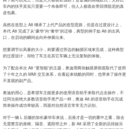
车内的扶手其实只需要一个布条即可，但人人都喜欢带回弹阻尼的真
皮包裹。
虽然在造型上 A8 继承了上代产品的造型思路，但是在过度设计上，
本代 A8 完成了从“豪华”向“奢华”的迁移，典型的例子如 A8 的出风
口，在启动的瞬间会向外伸展出来。
想要调节出风量的大小，则要通过旁边的触摸区域来完成，这种典型
的过度设计，却给了车主在其它车辆上无法复制的体验。
为了配合本次 A8 “更智能”的主题，奥迪用两块触摸屏彻底取代了使用
了十年之久的 MMI 交互体系，在看起来炫酷的同时，也带来了操作更
不直观的副产品。
奥迪的用心，是希望车主能更多的使用语音助手来取代点击操作，不
过同当前绝大多数语音助手类产品一样，奥迪 A8 的语音助手在完成
简单操作成功率较高，而面对自然语言常常无力识别。
对于一辆 L 后缀的加长豪华车来说，后座才是一切的重中之重，除去
无需赘言的座椅、隔音、遮阳帘之外，新 A8 采用了全新的后排娱乐