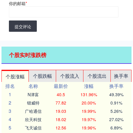
你的邮箱
*
提交评论
个股实时涨跌榜
个股跌幅
个股流入
个股流出
换手率
个股涨幅
排名
名称
最新价
涨幅
换手率
1
N津富
40.5
131.96%
49.39%
2
锴威特
77.82
20.00%
0.91%
3
广哈通信
19.03
19.99%
5.26%
4
欣天科技
18.02
19.97%
27.02%
5
飞天诚信
12.56
19.96%
6.89%