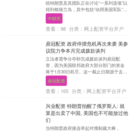
统特朗普及其团队正在讨论“一系列选项”以
得到格陵兰岛，其中包括“动用美国军队”。
特朗普曾多次扬言要得到格陵兰岛，并声
中财所
称不排....
查看：
98
分类：
网上配资平台开户
鼎冠配资 政府停摆危机再次来袭 美参
议院力争本月完成拨款谈判
立法者需争分夺秒完成拨款谈判鼎冠配
资，因为美国联邦政府大部分部门的资金
将于1月30日耗尽。这一截止日期源于去年
11月通过的一项临时拨款法案，该法案曾
鼎冠配资
终结了美国历....
查看：
165
分类：
网上配资平台开户
兴业配资 特朗普拍醒了俄罗斯人: 就
算是出卖了中国, 美国也不可能放过他
们
当特朗普政府接连举起对俄制裁大棒，