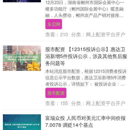
12月23日，湖南省郴州市国际会展中心一
楼多功能厅（郴州国际会展中心）暖意融
融，人头攒动，郴州农产品产销对接推介
会（粤港澳大湾区专场）在此圆满举办。
东启网
作为深化粤湘....
查看：
210
分类：
网上配资平台开户
股市配资 【12315投诉公示】惠达卫
浴新增5件投诉公示，涉及其他售后服
务问题等
本站消息股市配资，根据12315消费者投诉
信息公示平台数据，惠达卫浴新增5件消费
者投诉公示，详情如下： 被投诉企业：惠
达卫浴股份有限公司投诉基本信息：2025
股市配资
年....
查看：
155
分类：
网上配资平台开户
富瑞众投 人民币对美元汇率中间价报
7.0078 调贬14个基点