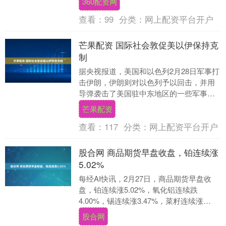
360配资网
文....
查看：
99
分类：
网上配资平台开户
芒果配资 国际社会敦促美以伊保持克
制
据央视报道，美国和以色列2月28日军事打
击伊朗，伊朗则对以色列予以回击，并用
导弹袭击了美国驻中东地区的一些军事基
地。冲突引发国际社会高度关注，多方敦
芒果配资
促保持克制，....
查看：
117
分类：
网上配资平台开户
股合网 商品期货早盘收盘，铂连续涨
5.02%
每经AI快讯，2月27日，商品期货早盘收
盘，铂连续涨5.02%，氧化铝连续跌
4.00%，锡连续涨3.47%，菜籽连续涨
3.06%，碳酸锂连续跌2.50%。....
股合网