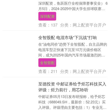
深圳配资，鱼跃医疗全程保障赛事安全） 6
月5日，2024-2025中国大学生排球联赛
（高水平组）总决赛在厦门收官，中山大
深圳配资
学男....
查看：
137
分类：
网上配资平台开户
全智股配 电混市场“下沉战”打响
在“油电同价”趋势下全智股配，自主品牌的
电混车型正快速下沉至10万元级价格区
间，成为2025年国内汽车市场最激烈的战
场之一。 近期，一汽奔腾悦意07以电混
全智股配
SUV....
查看：
211
分类：
网上配资平台开户
至德投资 中邮证券给予炬芯科技买入
评级：炬力前行，用芯聆听
中邮证券05月13日发布研报称，给予炬芯
科技（688049.SH，最新价：52.23元）买
入评级。评级理由主要包括：1）专业无线