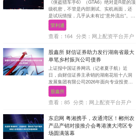
《侠盗猎车手6》（GTA6）绝对是R星的顶
级机密，不管是内部测试、实机画面，还
是试玩情报，几乎从未有过“意外流出”。
但最近，R 星却主动打破了自己的规则。
荣利通
而....
查看：
164
分类：
网上配资平台开户
股鑫所 财信证券助力发行湖南省最大
单笔乡村振兴公司债券
上证报中国证券网讯（记者夏子航）近
日，由财信证券主承销的湖南花垣十八洞
发展集团有限公司2026年面向专业投资者
非公开发行乡村振兴公司债券（第一期）
股鑫所
（简称“26花....
查看：
85
分类：
网上配资平台开户
东启网 粤湘携手，农通湾区！郴州农
产品产销对接推介会粤港澳大湾区专
场圆满落幕