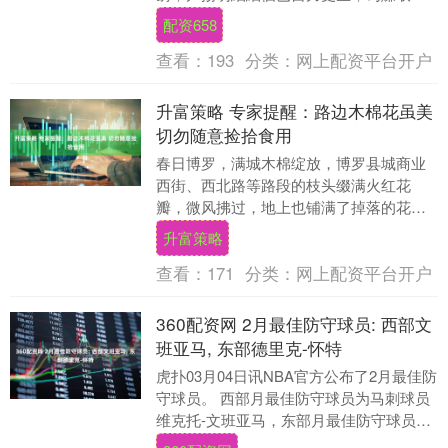
用錢，做過很多份工作，12歲就開始茶餐
配资658
廳送外賣，之後....
查看：
193
分类：
网上配资平台开户
升富策略 专家提醒：路边木棉花虽美
切勿随意捡拾食用
春日博罗，满城木棉绽放，博罗县城商业
西街、西北路等路段的枝头缀满火红花
瓣，微风拂过，地上也铺满了掉落的花
朵，成为春日里亮眼的风景，吸引不少市
升富策略
民驻足观赏，也有不少....
查看：
171
分类：
网上配资平台开户
360配资网 2月最佳防守球员: 西部文
班亚马, 东部德里克-怀特
虎扑03月04日讯NBA官方公布了2月最佳防
守球员。 西部月最佳防守球员为马刺球员
维克托-文班亚马，东部月最佳防守球员为
凯尔特人球员德里克-怀特。 在此期间，