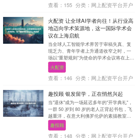
查看：
155
分类：
网上配资平台开户
火配资 让全球AI学者向往！从行业高
地迈向学术策源地，这一国际学术会
议在上海启航
当全球人工智能学术界苦于审稿失真、复
现乏力、青年学者上升通道收窄之时，一
场以“重塑规则”为使命的学术会议将在上海
正式启航。 新民晚报记者今日（24日）获
火配资
悉，依托....
查看：
146
分类：
网上配资平台开户
趣投顾 银发留学，正在悄然兴起
当"退休"成为一场延迟多年的"开学典礼"，
一群 50 岁到 80 岁的老人正背起书包，飞
越重洋，在意大利佛罗伦萨的素描教室、
日本京都的茶道工坊、西班牙巴塞罗那
趣投顾
的....
查看：
148
分类：
网上配资平台开户