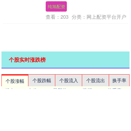
纯旭配资
查看：
203
分类：
网上配资平台开户
个股实时涨跌榜
个股跌幅
个股流入
个股流出
换手率
个股涨幅
排名
名称
最新价
涨幅
换手率
1
N展芯
116.52
396.89%
79.39%
2
锐翔智能
110.02
20.21%
16.80%
3
志特新材
14.8
20.03%
14.18%
4
博腾股份
20.44
20.02%
14.77%