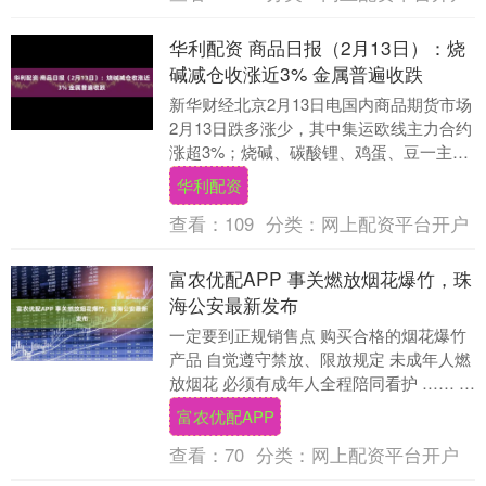
华利配资 商品日报（2月13日）：烧
碱减仓收涨近3% 金属普遍收跌
新华财经北京2月13日电国内商品期货市场
2月13日跌多涨少，其中集运欧线主力合约
涨超3%；烧碱、碳酸锂、鸡蛋、豆一主力
合约涨超2%；苹果、双胶纸、焦炭主力合
华利配资
约涨....
查看：
109
分类：
网上配资平台开户
富农优配APP 事关燃放烟花爆竹，珠
海公安最新发布
一定要到正规销售点 购买合格的烟花爆竹
产品 自觉遵守禁放、限放规定 未成年人燃
放烟花 必须有成年人全程陪同看护 …… 近
日 珠海公安发布 安全燃放烟花爆竹提示
富农优配APP
....
查看：
70
分类：
网上配资平台开户