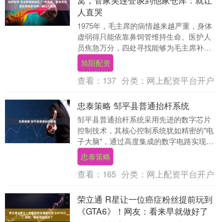
人直哭
1975年，毛主席的病情越来越严重，身体
虚弱得只能依靠鼻饲管维持生命。医护人
员焦急万分，四处寻找能够为毛主席补充
营养的方法。就在这个紧急时刻，一位中
旭阳配资
年男子送来了....
查看：
137
分类：
网上配资平台开户
忠泰策略 邹平县普通抬杆系统
邹平县普通抬杆系统采用先进的数字芯片
控制技术，其核心控制系统犹如精密的"电
子大脑"，通过高度集成的数字电路实现毫
秒级响应，系统稳定性堪比瑞士钟表，误
忠泰策略
动作概率严格....
查看：
165
分类：
网上配资平台开户
荣立通 R星让一位癌症粉丝提前玩到
《GTA6》！网友：看来早就做好了