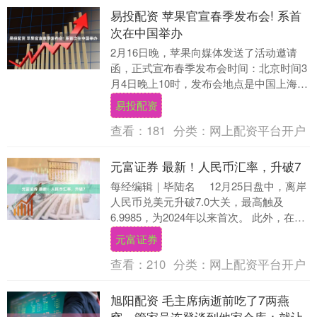
易投配资 苹果官宣春季发布会! 系首
次在中国举办
2月16日晚，苹果向媒体发送了活动邀请
函，正式宣布春季发布会时间：北京时间3
月4日晚上10时，发布会地点是中国上海。
除上海以外，苹果还邀请媒体前往纽约和
易投配资
伦敦参....
查看：
181
分类：
网上配资平台开户
元富证券 最新！人民币汇率，升破7
每经编辑｜毕陆名 12月25日盘中，离岸
人民币兑美元升破7.0大关，最高触及
6.9985，为2024年以来首次。 此外，在岸
人民币兑美元升破7.01关口....
元富证券
查看：
210
分类：
网上配资平台开户
旭阳配资 毛主席病逝前吃了7两燕
窝，管家吴连登谈到他家仓库：就让