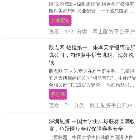
用“关税威胁+极限施压”的组合拳打破俄罗
斯对美幻想时兴业配资，一个被忽略的真
相终于浮出水面：美国对俄的遏制并非源
兴业配资
于一时的地缘博....
查看：
152
分类：
网上配资平台开户
股点网 热搜第一！朱孝天举报阿信所
属公司，勾结黄牛炒票逃税、海外洗
钱
股点网 艺人朱孝天在粉丝群中称，已举报
五月天所属经纪公司“相信音乐”，并且已配
合相关部门完成官方调查。 他在粉丝群中
爆料：五月天所属经纪公司“相信音乐”涉嫌
股点网
多项....
查看：
71
分类：
网上配资平台开户
深圳配资 中国大学生排球联赛圆满收
官，鱼跃医疗全程保障赛事安全
（原标题：中国大学生排球联赛圆满收官