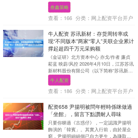
区比为1:0:5....
叁鑫策略
查看：
166
分类：
网上配资平台开户
牛人配资 苏讯新材：存货周转率或
现“不同版本”两家“零人”关联企业累计
撑起超四千万元采购额
《金证研》北方资本中心 亦戈/作者 廉贞
菘蓝 映蔚/风控 2026年4月10日，江苏苏讯
新材料股份有限公司（以下简称“苏讯新
材”）发布关于预计2026年日常性....
牛人配资
查看：
186
分类：
网上配资平台开户
配资658 尹揚明被問年輕時係咪做過
「坐館」，留言下點讚耐人尋味
只要你睇過《古惑仔》，一定認識尹揚明
飾演的「韓賓」。其實入行前，由於屋企
窮，尹揚明細細個已自力更生，為賺取零