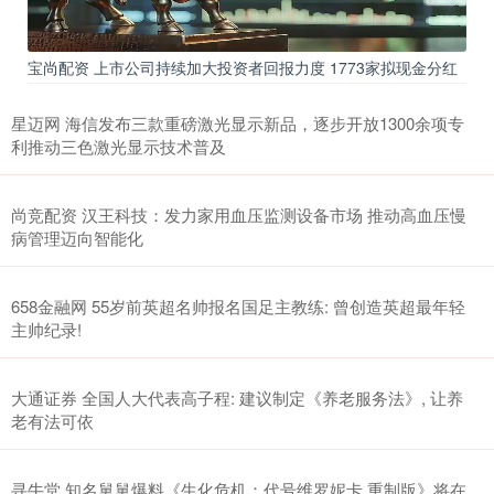
宝尚配资 上市公司持续加大投资者回报力度 1773家拟现金分红
星迈网 海信发布三款重磅激光显示新品，逐步开放1300余项专
利推动三色激光显示技术普及
尚竞配资 汉王科技：发力家用血压监测设备市场 推动高血压慢
病管理迈向智能化
658金融网 55岁前英超名帅报名国足主教练: 曾创造英超最年轻
主帅纪录!
大通证券 全国人大代表高子程: 建议制定《养老服务法》, 让养
老有法可依
寻牛堂 知名舅舅爆料《生化危机：代号维罗妮卡 重制版》将在