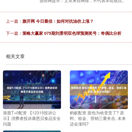
选倍网提示：文章来自网络，不代表本站观点。
上一篇：
旗开网 今日最佳：如何对抗油价上涨？
下一篇：
策略大赢家 075期刘景明双色球预测奖号：奇偶比分析
相关文章
港股T+0配资 【12315投诉公
蚂蚁配资 面包为啥变贵了? 原
示】消费者投诉康恩贝食品安全
料、租金、营销三重夹击, 未来
问题
还会涨吗?