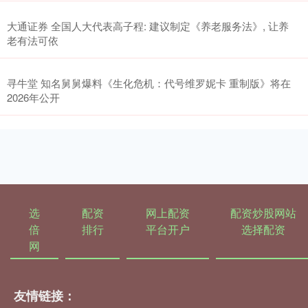
大通证券 全国人大代表高子程: 建议制定《养老服务法》, 让养
老有法可依
寻牛堂 知名舅舅爆料《生化危机：代号维罗妮卡 重制版》将在
2026年公开
选
配资
网上配资
配资炒股网站
倍
排行
平台开户
选择配资
网
友情链接：