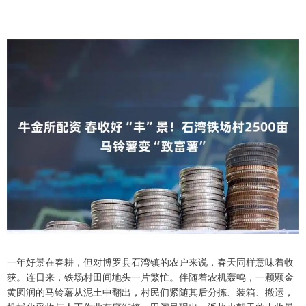
一年好景在春耕，但对博罗县石湾镇的农户来说，春天同样意味着收
获。连日来，铁场村田间地头一片繁忙。伴随着农机轰鸣，一颗颗金
黄圆润的马铃薯从泥土中翻出，村民们紧随其后分拣、装箱、搬运，