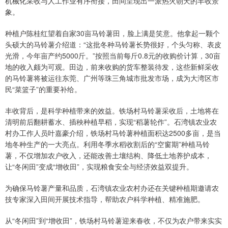
机械化采收与人工作业有序衔接，田间呈现出一派热火朝天的丰收景
象。
种植户陈桂红望着自家30亩马铃薯田，脸上满是笑意。他拿起一颗个
头硕大的马铃薯介绍道：“这批冬种马铃薯长势很好，个头匀称、表皮
光滑，今年亩产约5000斤。”按照当前每斤0.8元的收购价计算，30亩
地的收入颇为可观。田边，前来收购的货车整装待发，这些新鲜采收
的马铃薯将被运往东莞、广州等珠三角城市批发市场，成为大湾区市
民“菜篮子”的重要补给。
丰收背后，是科学种植带来的效益。铁场村马铃薯采收后，土地将在
清明前后翻耕蓄水、插秧种植早稻，实现“稻薯轮作”。石湾镇农业农
村办工作人员叶嘉豪介绍，铁场村马铃薯种植面积达2500多亩，是当
地冬种生产的一大亮点。利用冬季水稻收割后的“空窗期”种植马铃
薯，不仅增加农户收入，还能改善土壤结构、降低土地养护成本，
让“冬闲田”变成“增收田”，实现粮食安全与经济效益双提升。
为确保马铃薯产量和品质，石湾镇农业农村办还在关键种植期邀请农
技专家深入田间开展技术指导，帮助农户科学种植、精准施肥。
从“冬闲田”到“增收田”，铁场村马铃薯迎来春收，不仅为农户带来实实