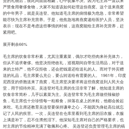
贵的礼物后，彼此间面面相觑，心中犹豫不决。因为毛主席一直以来
严禁食用奢侈食物，大家不知道该如何处理这份燕窝。这个送来燕窝
的中年男子，就是吴连登。他知道毛主席的病情极为危急，非常希望
能尽快为主席补充营养。于是，他焦急地将燕窝递给医护人员，坚决
表示：现在不是考虑这些事情的时候，这燕窝能给主席补充营养，赶
紧用吧。
展开剩余66%
毛主席的饮食非常朴素，尤其注重素菜，偶尔才吃些肉来补充体力，
但从不追求奢侈。他坚决拒绝收礼，巡视期间自带生活用品，对于送
来的土特产，他不仅拒收，还会把钱退还给送礼的人。而对于外宾赠
送的礼品，毛主席要么充公，要么转送给有需要的人。 1961年，印度
尼西亚的侨胞送来了燕窝，毛主席坚决要求将这些燕窝送到人民大会
堂，用于招待外宾。吴连登对毛主席的生活非常了解，他知道主席的
饮食非常简朴，几乎以素菜为主。吴连登常常为毛主席做些辣椒炒
鱼，毛主席也十分珍惜每一粒粮食，掉落在桌上的米粒，他都会捡起
来吃。毛主席还教育吴连登要保持谦卑之心，不能因为身处高位就忘
记了人民的疾苦。一次，吴连登在仓库里看到毛主席的旧衣服，衣服
上满是补丁，忍不住潸然泪下。他深知毛主席对自己的严格要求，也
对主席的节俭精神充满了敬佩和心疼。 吴连登还负责管理毛主席的稿