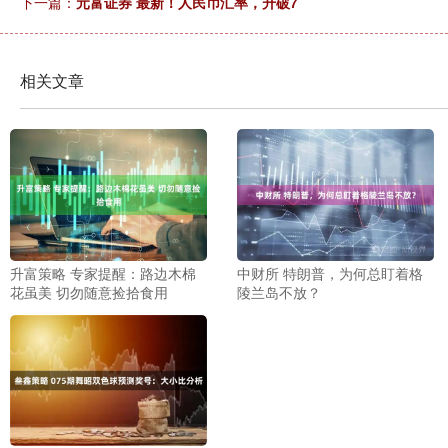
下一篇：
元富证券 最新！人民币汇率，升破7
相关文章
升富策略 专家提醒：路边木棉
中财所 特朗普，为何总盯着格
花虽美 切勿随意捡拾食用
陵兰岛不放？