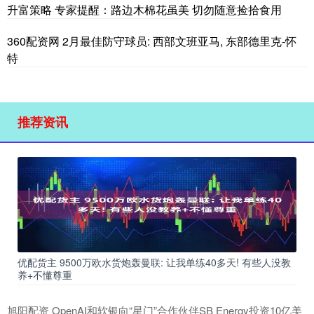
升富策略 专家提醒：路边木棉花虽美 切勿随意捡拾食用
360配资网 2月最佳防守球员: 西部文班亚马, 东部德里克-怀
特
推荐资讯
优配货主 9500万欧水货炮轰曼联: 让我单练40多天! 有些人没教
养+不懂尊重
旭阳配资 OpenAI和软银向“星门”合作伙伴SB Energy投资10亿美