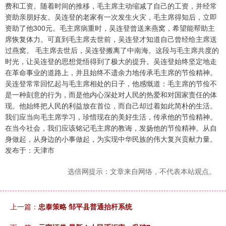
费和工资。随着时间的推移，毛主席主动缩减了自己的工资，并经常
资助亲朋好友。吴连登的老家有一次发生火灾，毛主席得知后，立即
资助了他300元。毛主席病重时，吴连登曾送来燕窝，希望能帮助主
席恢复体力。可直到毛主席去世前，吴连登才知道自己曾经给主席送
过燕窝。 毛主席去世后，吴连登搬离了中南海。这段与毛主席共度的
时光，让吴连登的思想觉悟得到了极大的提升。吴连登始终坚定地走
在革命事业的道路上，并且始终不遗余力地传承毛主席的节俭精神。
吴连登常常回忆起与毛主席相处的日子，他感慨道：毛主席的节俭不
是一种刻意的行为，而是他内心深处对人民的热爱和对国家责任的体
现。他始终把人民的利益放在首位，而自己却过着如此简朴的生活。
我们应当向毛主席学习，珍惜现在的美好生活，传承他的节俭精神。
在当今社会，我们应该铭记毛主席的教诲，发扬他的节俭精神。从自
身做起，从身边的小事做起，为实现中华民族的伟大复兴贡献力量。
发布于：天津市
选倍网提示：文章来自网络，不代表本站观点。
上一篇：
忠泰策略 邹平县普通抬杆系统