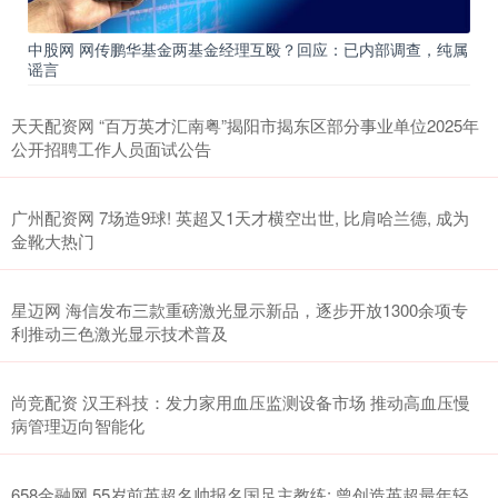
中股网 网传鹏华基金两基金经理互殴？回应：已内部调查，纯属
谣言
天天配资网 “百万英才汇南粤”揭阳市揭东区部分事业单位2025年
公开招聘工作人员面试公告
广州配资网 7场造9球! 英超又1天才横空出世, 比肩哈兰德, 成为
金靴大热门
星迈网 海信发布三款重磅激光显示新品，逐步开放1300余项专
利推动三色激光显示技术普及
尚竞配资 汉王科技：发力家用血压监测设备市场 推动高血压慢
病管理迈向智能化
658金融网 55岁前英超名帅报名国足主教练: 曾创造英超最年轻