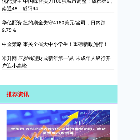
优配货主 中国综合实力100强城市调整：成都第6，
南通48，咸阳94
华亿配资 纽约期金失守4160美元/盎司，日内跌
9.75%
中金策略 事关全省大中小学生！重磅新政施行！
米升网 压岁钱理财成新年第一课, 未成年人银行开
户迎小高峰
推荐资讯