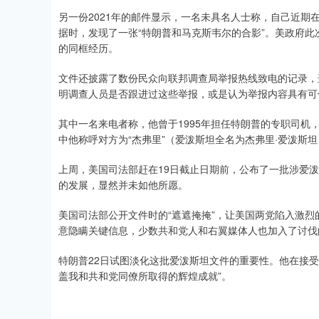
另一份2021年的邮件显示，一名未具名人士称，自己近
据时，发现了一张“特朗普和马克斯韦尔的合影”。美政府此
的同框经历。
文件还披露了数份民众向联邦调查局举报热线致电的记录，
明调查人员是否跟进过这些举报，或是认为举报内容具有可
其中一名来电者称，他曾于1995年担任特朗普的专职司
中他称呼对方为“杰弗里”（爱泼斯坦全名为杰弗里·爱泼斯
上周，美国司法部赶在19日截止日期前，公布了一批涉爱
的发展，显然并未如他所愿。
美国司法部公开文件时的“遮遮掩掩”，让美国两党陷入激烈
意隐瞒关键信息，少数共和党人和右翼媒体人也加入了讨伐
特朗普22日试图淡化这批爱泼斯坦文件的重要性。他在接
盖我和共和党同僚所取得的辉煌成就”。