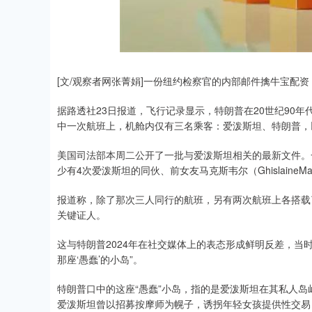
深证成指
14311.01
.68
1.02%
200.89
1
[文/观察者网张菁娟]一份纽约检察官的内部邮件擒牛宝配
据路透社23日报道，飞行记录显示，特朗普在20世纪90
中一次航班上，机舱内仅有三名乘客：爱泼斯坦、特朗普，
美国司法部本周二公开了一批与爱泼斯坦相关的最新文件。一
少有4次爱泼斯坦的同伙、前女友马克斯韦尔（GhislaineMa
报道称，除了那次三人同行的航班，另有两次航班上各搭载
关键证人。
这与特朗普2024年在社交媒体上的表态形成鲜明反差，当
那座‘愚蠢’的小岛”。
特朗普口中的这座“愚蠢”小岛，指的是爱泼斯坦在其私人岛
爱泼斯坦曾以招募按摩师为幌子，诱拐年轻女孩提供性交易