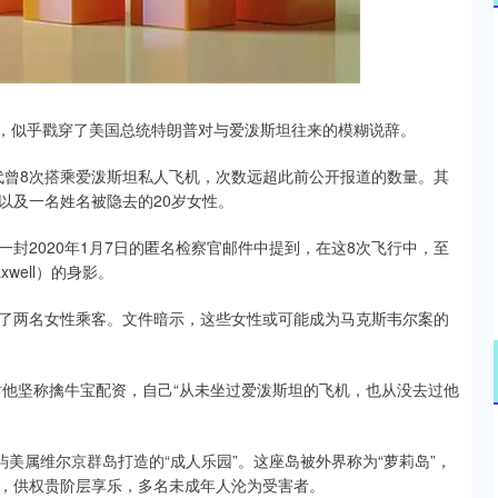
沪深300
4694.44
.42%
43.13
0.93%
资，似乎戳穿了美国总统特朗普对与爱泼斯坦往来的模糊说辞。
年代曾8次搭乘爱泼斯坦私人飞机，次数远超此前公开报道的数量。其
以及一名姓名被隐去的20岁女性。
封2020年1月7日的匿名检察官邮件中提到，在这8次飞行中，至
xwell）的身影。
了两名女性乘客。文件暗示，这些女性或可能成为马克斯韦尔案的
时他坚称擒牛宝配资，自己“从未坐过爱泼斯坦的飞机，也从没去过他
屿美属维尔京群岛打造的“成人乐园”。这座岛被外界称为“萝莉岛”，
，供权贵阶层享乐，多名未成年人沦为受害者。