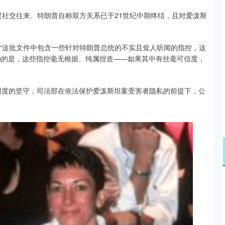
有过社交往来。特朗普自称双方关系已于21世纪中期终结，且对爱泼斯
声称“这批文件中包含一些针对特朗普总统的不实且耸人听闻的指控，这
明确的是，这些指控毫无根据、纯属捏造——如果其中有丝毫可信度，
明度的坚守，司法部在依法保护爱泼斯坦案受害者隐私的前提下，公