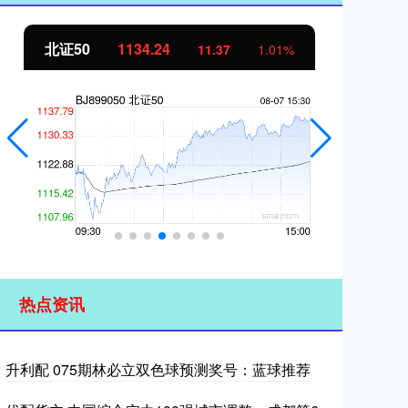
北证50
1134.24
创
11.37
1.01%
热点资讯
升利配 075期林必立双色球预测奖号：蓝球推荐