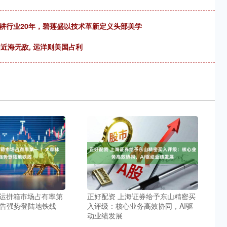
耕行业20年，碧莲盛以技术革新定义头部美学
国近海无敌, 远洋则美国占利
海运拼箱市场占有率第
正好配资 上海证券给予东山精密买
广告强势登陆地铁线
入评级：核心业务高效协同，AI驱
动业绩发展