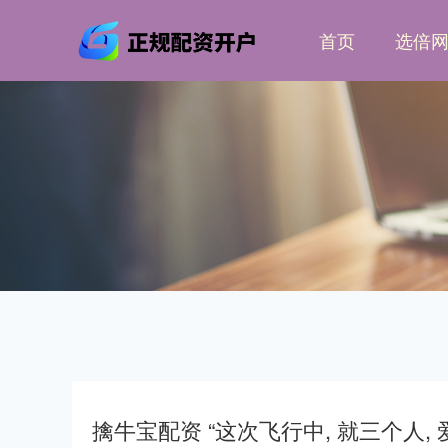
首页
选倍
擒牛宝配资 “这次飞行中, 就三个人,