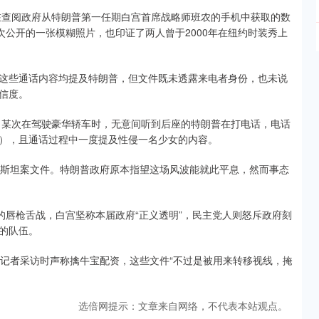
期在查阅政府从特朗普第一任期白宫首席战略师班农的手机中获取的数
次公开的一张模糊照片，也印证了两人曾于2000年在纽约时装秀上
这些通话内容均提及特朗普，但文件既未透露来电者身份，也未说
信度。
机，某次在驾驶豪华轿车时，无意间听到后座的特朗普在打电话，电话
坦），且通话过程中一度提及性侵一名少女的内容。
泼斯坦案文件。特朗普政府原本指望这场风波能就此平息，然而事态
的唇枪舌战，白宫坚称本届政府“正义透明”，民主党人则怒斥政府刻
的队伍。
受记者采访时声称擒牛宝配资，这些文件“不过是被用来转移视线，掩
选倍网提示：文章来自网络，不代表本站观点。